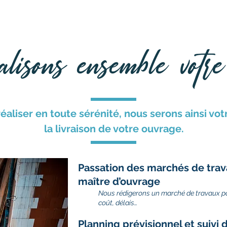
ons
Contact
Votre projet
Les partenaires
sons ensemble votre 
éaliser en toute sérénité, nous serons ainsi vot
la livraison de votre ouvrage.
Passation des marchés de trav
maître d’ouvrage
Nous rédigerons un marché de travaux po
coût, délais…
Planning prévisionnel et suivi 